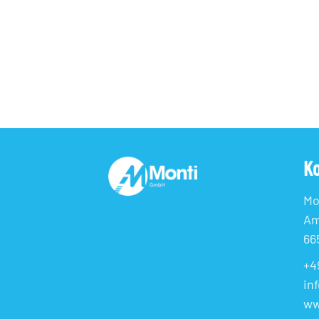
Ko
Mo
Am
66
+4
in
ww