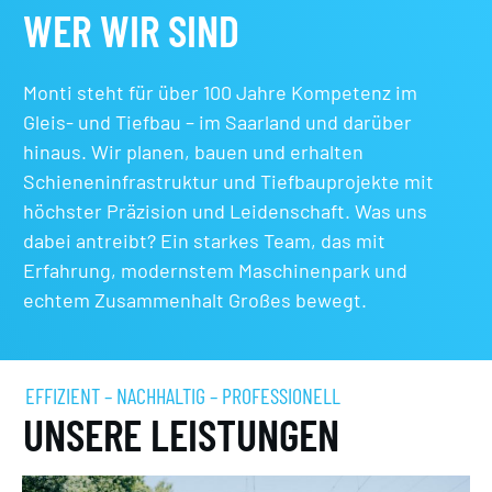
WER WIR SIND
Monti steht für über 100 Jahre Kompetenz im
Gleis- und Tiefbau – im Saarland und darüber
hinaus. Wir planen, bauen und erhalten
Schieneninfrastruktur und Tiefbauprojekte mit
höchster Präzision und Leidenschaft. Was uns
dabei antreibt? Ein starkes Team, das mit
Erfahrung, modernstem Maschinenpark und
echtem Zusammenhalt Großes bewegt.
EFFIZIENT – NACHHALTIG – PROFESSIONELL
UNSERE LEISTUNGEN